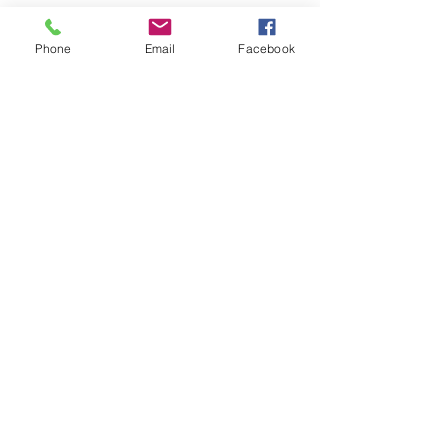
Phone
Email
Facebook
Teléfonos:
55 2560 3650
55 3149 7515
Mail:
mariana@sponsaliwp.com
karen@sponsaliwp.com
natalia@sponsaliwp.cpm
Back to Top