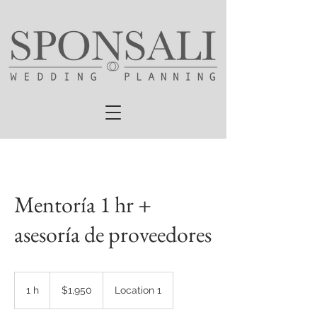
Mentoría 1 hr +
asesoría de proveedores
1,950
pesos
1 h
1
$1,950
Location 1
mexicanos